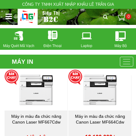
CÔNG TY TNHH XUẤT NHẬP KHẨU LÊ TRẦN GIA
0
Máy Quét Mã Vạch
Điện Thoại
Laptop
Máy Bộ
MÁY IN
Máy in màu đa chức năng
Máy in màu đa chức năng
Canon Laser MF667Cdw
Canon Laser MF664Cdw