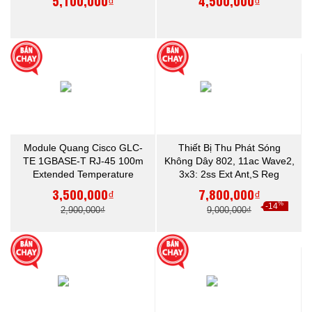
5,100,000₫
4,500,000₫
Module Quang Cisco GLC-
Thiết Bị Thu Phát Sóng
TE 1GBASE-T RJ-45 100m
Không Dây 802, 11ac Wave2,
Extended Temperature
3x3: 2ss Ext Ant,S Reg
Domain/ Cisco Air -Ap1832i-
3,500,000₫
7,800,000₫
S-K9
%
-14
2,900,000₫
9,000,000₫