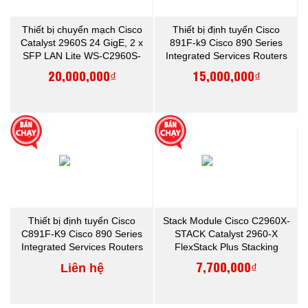
Thiết bị chuyển mạch Cisco
Thiết bị định tuyến Cisco
Catalyst 2960S 24 GigE, 2 x
891F-k9 Cisco 890 Series
SFP LAN Lite WS-C2960S-
Integrated Services Routers
24TS-S
20,000,000₫
15,000,000₫
Thiết bị định tuyến Cisco
Stack Module Cisco C2960X-
C891F-K9 Cisco 890 Series
STACK Catalyst 2960-X
Integrated Services Routers
FlexStack Plus Stacking
Module
7,700,000₫
Liên hệ