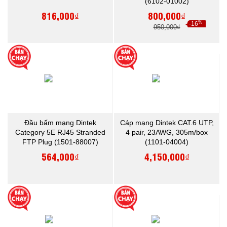
(6102-01002)
816,000₫
800,000₫
%
-16
950,000₫
Đầu bấm mạng Dintek
Cáp mạng Dintek CAT.6 UTP,
Category 5E RJ45 Stranded
4 pair, 23AWG, 305m/box
FTP Plug (1501-88007)
(1101-04004)
564,000₫
4,150,000₫