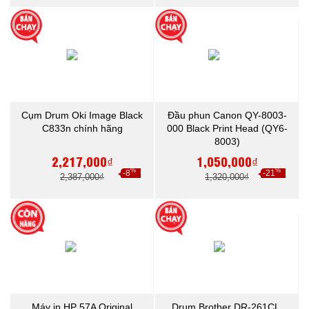
Cụm Drum Oki Image Black
Đầu phun Canon QY-8003-
C833n chính hãng
000 Black Print Head (QY6-
8003)
2,217,000₫
1,050,000₫
%
%
-8
-21
2,387,000₫
1,320,000₫
Máy in HP 57A Original
Drum Brother DR-261CL,