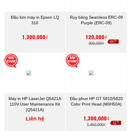
Đầu kim máy in Epson LQ
Ruy băng Seamless ERC-09
310
Purple (ERC-09)
1,300,000₫
120,000₫
%
-60
300,000₫
Máy in HP LaserJet Q5421A
Đầu phun HP GT 5810/5820
110V User Maintenance Kit
Color Print Head (M0H50A)
(Q5421A)
1,300,000₫
Liên hệ
%
-11
1,450,000₫