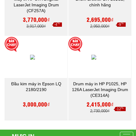
LaserJet Imaging Drum
chính hãng
(CF257A)
3,770,000₫
2,695,000₫
%
%
-4
-9
3,917,000₫
2,950,000₫
Đầu kim máy in Epson LQ
Drum máy in HP P1025, HP
2180/2190
126A LaserJet Imaging Drum
(CE314A)
3,000,000₫
2,415,000₫
%
-12
2,730,000₫