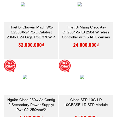
Thiết Bị Chuyển Mạch WS-
Thiết Bị Mạng Cisco Air-
C2960X-24PS-L Catalyst
CT2504-5-K9 2504 Wireless
2960-X 24 GigE PoE 370W, 4
Controller with 5 AP Licenses
x 1G SFP, LAN Base
32,000,000₫
24,000,000₫
Nguồn Cisco 250w Ac Config
Cisco SFP-10G-LR
2 Secondary Power Supply/
10GBASE-LR SFP Module
Pwr-C2-250wac/2