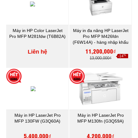
Máy in HP Color LaserJet
Máy in đa năng HP LaserJet
Pro MFP M281fdw (T6B82A)
Pro MFP M426fdn
(F6W14A) - hàng nhập khẩu
11,200,000₫
Liên hệ
%
-14
13,000,000₫
Máy in HP LaserJet Pro
Máy in HP LaserJet Pro
MFP 130FW (G3Q60A)
MFP M130fn (G3Q59A)
5,400,000₫
4,200,000₫