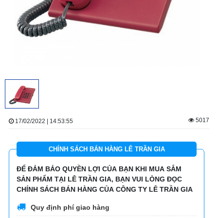
5017
17/02/2022 | 14:53:55
CHÍNH SÁCH BÁN HÀNG LÊ TRẦN GIA
ĐỂ ĐẢM BẢO QUYỀN LỢI CỦA BẠN KHI MUA SẮM
SẢN PHẨM TẠI LÊ TRẦN GIA, BẠN VUI LÒNG ĐỌC
CHÍNH SÁCH BÁN HÀNG CỦA CÔNG TY LÊ TRẦN GIA
Quy định phí giao hàng