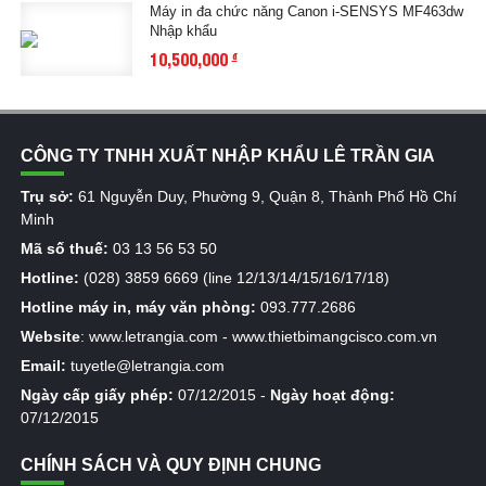
Máy in đa chức năng Canon i-SENSYS MF463dw
Nhập khẩu
10,500,000
đ
CÔNG TY TNHH XUẤT NHẬP KHẨU LÊ TRẦN GIA
Trụ sở:
61 Nguyễn Duy, Phường 9, Quận 8, Thành Phố Hồ Chí
Minh
Mã số thuế:
03 13 56 53 50
Hotline:
(028) 3859 6669 (line 12/13/14/15/16/17/18)
Hotline máy in, máy văn phòng:
093.777.2686
Website
:
www.letrangia.com
-
www.thietbimangcisco.com.vn
Email:
tuyetle@letrangia.com
Ngày cấp giấy phép:
07/12/2015 -
Ngày hoạt động:
07/12/2015
CHÍNH SÁCH VÀ QUY ĐỊNH CHUNG