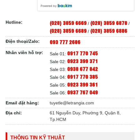
Powered by
(028) 3859 6669
(028) 3859 6878
Hotline:
/
/
(028) 3859 6689
(028) 3859 6886
/
093 777 2686
Điện thoại/Zalo:
0917 770 745
Nhân viên hỗ trợ:
Sale 01:
0923 399 371
Sale 02:
0938 677 842
Sale 03:
0917 770 385
Sale 04:
0923 399 361
Sale 05:
0937 767 049
Sale 06:
Email đặt hàng:
tuyetle@letrangia.com
Địa chỉ:
61 Nguyễn Duy, Phường 9, Quận 8,
Tp.HCM
THÔNG TIN KỸ THUẬT