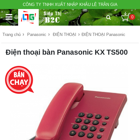
CÔNG TY TNHH XUẤT NHẬP KHẨU LÊ TRẦN GIA
0
›
›
›
Trang chủ
Panasonic
ĐIỆN THOẠI
ĐIỆN THOẠI Panasonic
Điện thoại bàn Panasonic KX TS500