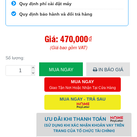
Quy định phí cài đặt máy
Quy định bảo hành và đổi trả hàng
Giá:
470,000₫
(Giá bao gồm VAT)
Số lượng:
MUA NGAY
IN BÁO GIÁ
MUA NGAY
Giao Tận Nơi Hoặc Nhận Tại Cửa Hàng
MUA NGAY - TRẢ SAU
ƯU ĐÃI KHI THANH TOÁN
(SỬ DỤNG KHI XÁC NHẬN KHOẢN VAY TRÊN
TRANG CỦA TỔ CHỨC TÀI CHÍNH)