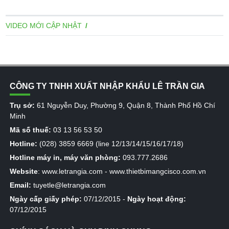
VIDEO MỚI CẬP NHẬT
CÔNG TY TNHH XUẤT NHẬP KHẨU LÊ TRẦN GIA
Trụ sở:
61 Nguyễn Duy, Phường 9, Quận 8, Thành Phố Hồ Chí
Minh
Mã số thuế:
03 13 56 53 50
Hotline:
(028) 3859 6669 (line 12/13/14/15/16/17/18)
Hotline máy in, máy văn phòng:
093.777.2686
Website
:
www.letrangia.com
-
www.thietbimangcisco.com.vn
Email:
tuyetle@letrangia.com
Ngày cấp giấy phép:
07/12/2015 -
Ngày hoạt động:
07/12/2015