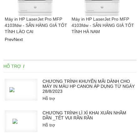
Máy in HP LaserJet Pro MFP
Máy in HP LaserJet Pro MFP
T
4103fdw - SẴN HÀNG GIÁ TỐT
4103fdw - SẴN HÀNG GIÁ TỐT
TỈNH LÀO CAI
TỈNH HÀ NAM
Prev
Next
HỖ TRỢ
CHƯƠNG TRÌNH KHUYẾN MÃI DÀNH CHO
MÁY IN MÀU HP CANON ÁP DỤNG TỪ NGÀY
28/8/2023
Hỗ trợ
CHƯƠNG TRÌNH LÌ XÌ KHAI XUÂN NHẦM
DẦN _TẾT VUI RẦN RẦN
Hỗ trợ