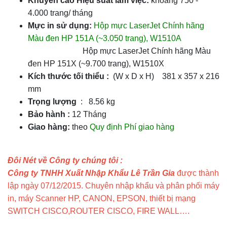
Khuyến cáo Hiệu suất làm việc:
khoảng 750 -
4.000 trang/ tháng
Mực in sử dụng:
Hộp mực LaserJet Chính hãng
Màu đen HP 151A (~3.050 trang), W1510A
Hộp mực LaserJet Chính hãng Màu
đen HP 151X (~9.700 trang), W1510X
Kích thước tối thiểu :
(W x D x H) 381 x 357 x 216
mm
Trọng lượng
: 8.56 kg
Bảo hành :
12 Tháng
Giao hàng:
theo
Quy định Phí giao hàng
Đôi Nét về Công ty chúng tôi :
Công ty TNHH Xuất Nhập Khẩu Lê Trần Gia
được thành
lập ngày 07/12/2015. Chuyên nhập khẩu và phân phối máy
in, máy Scanner HP, CANON, EPSON, thiết bị mạng
SWITCH CISCO,ROUTER CISCO, FIRE WALL….