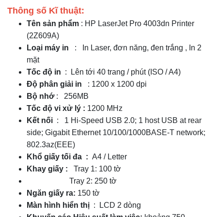
Thông số Kĩ thuật:
Tên sản phẩm
: HP LaserJet Pro 4003dn Printer
(2Z609A)
Loại máy in
: In Laser, đơn năng, đen trắng , In 2
mặt
Tốc độ in
: Lên tới 40 trang / phút (ISO / A4)
Độ phân giải in
: 1200 x 1200 dpi
Bộ nhớ
: 256MB
Tốc độ vi xử lý :
1200 MHz
Kết nối
: 1 Hi-Speed USB 2.0; 1 host USB at rear
side; Gigabit Ethernet 10/100/1000BASE-T network;
802.3az(EEE)
Khổ giấy tối đa
:
A4 / Letter
Khay giấy
:
Tray 1: 100 tờ
Tray 2: 250 tờ
Ngăn giấy ra:
150 tờ
Màn hình hiển thị
: LCD 2 dòng