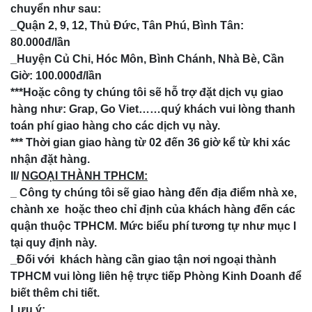
chuyển như sau:
_Quận 2, 9, 12, Thủ Đức, Tân Phú, Bình Tân:
80.000đ/lần
_Huyện Củ Chi, Hóc Môn, Bình Chánh, Nhà Bè, Cần
Giờ: 100.000đ/lần
***Hoặc công ty chúng tôi sẽ hỗ trợ đặt dịch vụ giao
hàng như: Grap, Go Viet……quý khách vui lòng thanh
toán phí giao hàng cho các dịch vụ này.
*** Thời gian giao hàng từ 02 đến 36 giờ kể từ khi xác
nhận đặt hàng.
II/
NGOẠI THÀNH TPHCM:
_ Công ty chúng tôi sẽ giao hàng đến địa điểm nhà xe,
chành xe hoặc theo chỉ định của khách hàng đến các
quận thuộc TPHCM. Mức biểu phí tương tự như mục I
tại quy định này.
_Đối với khách hàng cần giao tận nơi ngoại thành
TPHCM vui lòng liên hệ trực tiếp Phòng Kinh Doanh để
biết thêm chi tiết.
Lưu ý: