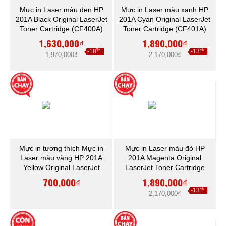
Mực in Laser màu đen HP
Mực in Laser màu xanh HP
201A Black Original LaserJet
201A Cyan Original LaserJet
Toner Cartridge (CF400A)
Toner Cartridge (CF401A)
1,630,000₫
1,890,000₫
%
%
-18
-13
1,970,000₫
2,170,000₫
Mực in tương thích Mực in
Mực in Laser màu đỏ HP
Laser màu vàng HP 201A
201A Magenta Original
Yellow Original LaserJet
LaserJet Toner Cartridge
Toner Cartridge (CF402A)
(CF403A)
700,000₫
1,890,000₫
%
-13
2,170,000₫