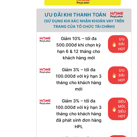
ƯU ĐÃI KHI THANH TOÁN
(SỬ DỤNG KHI XÁC NHẬN KHOẢN VAY TRÊN
TRANG CỦA TỔ CHỨC TÀI CHÍNH)
Giảm 10% – tối đa
ƯU
ĐÃI
500.000đ khi chọn kỳ
HOT
hạn 6 & 12 tháng cho
khách hàng mới
Giảm 3% – tối đa
ƯU
ĐÃI
100.000đ với kỳ hạn 3
HOT
tháng cho khách hàng
mới
Giảm 3% – tối đa
SIÊU
MỚI,
100.000đ với kỳ hạn 3
SIÊU
tháng cho khách hàng
HOT
đã phát sinh đơn hàng
HPL