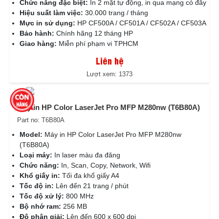
Chức năng đặc biệt:
In 2 mặt tự động, in qua mạng có đây
Hiệu suất làm việc:
30.000 trang / tháng
Mực in sử dụng:
HP CF500A / CF501A / CF502A / CF503A
Bảo hành:
Chính hãng 12 tháng HP
Giao hàng:
Miễn phí phạm vi TPHCM
Liên hệ
Lượt xem: 1373
Máy in HP Color LaserJet Pro MFP M280nw (T6B80A)
Part no: T6B80A
Model:
Máy in HP Color LaserJet Pro MFP M280nw
(T6B80A)
Loại máy:
In laser màu đa đăng
Chức năng:
In, Scan, Copy, Network, Wifi
Khổ giấy in:
Tối đa khổ giấy A4
Tốc độ in:
Lên đến 21 trang / phút
Tốc độ xử lý:
800 MHz
Bộ nhớ ram:
256 MB
Độ phân giải:
Lên đến 600 x 600 dpi