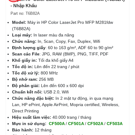
- Nhập Khẩu
Part no: T6B82A
Model:
Máy in HP Color LaserJet Pro MFP M281fdw
(T6B82A)
Loại máy:
In laser màu đa năng
Chức năng:
In, Scan, Copy, Fax, Duplex, Wifi
Định lượng giấy
: 60 to 163 g/m², ADF 60 to 90 g/m²
Scan các File
: JPG, RAW (BMP), PNG, TIFF, PDF
Khổ giấy in:
Tối đa khổ giấy A4
Tốc độ in:
Lên đến 22 trang / phút
Tốc độ xử lý:
800 MHz
Bộ nhớ ram:
256 MB
Độ phân giải:
Lên đến 600 x 600 dpi
Chuẩn kết nối:
USB 2.0, Wifi
Chức năng đặc biệt:
In 2 mặt tự động, in qua mạng
Lan, HP ePrint, Apple AirPrint, Mopria certified, Wireless,
Direct Printing
Hiệu suất làm việc:
40.000 trang / tháng
Mực in sử dụng:
CF500A
/
CF501A
/
CF502A
/
CF503A
Bảo hành:
12 tháng