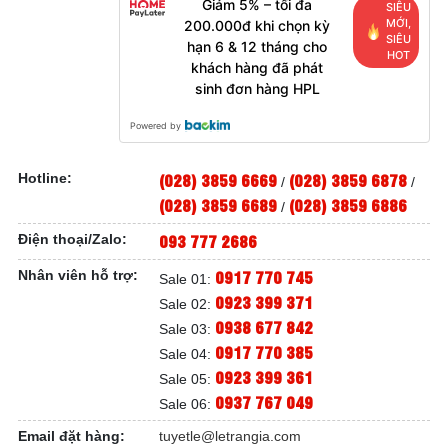
Giảm 5% – tối đa
SIÊU
MỚI,
200.000đ khi chọn kỳ
SIÊU
hạn 6 & 12 tháng cho
HOT
khách hàng đã phát
sinh đơn hàng HPL
Powered by
(028) 3859 6669
(028) 3859 6878
Hotline:
/
/
(028) 3859 6689
(028) 3859 6886
/
093 777 2686
Điện thoại/Zalo:
0917 770 745
Nhân viên hỗ trợ:
Sale 01:
0923 399 371
Sale 02:
0938 677 842
Sale 03:
0917 770 385
Sale 04:
0923 399 361
Sale 05:
0937 767 049
Sale 06:
Email đặt hàng:
tuyetle@letrangia.com