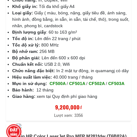
Khổ giấy in:
Tối đa khổ giấy A4
Loại giấy:
Giấy ( màu, bóng, nặng, giấy tiêu đề, ánh sáng,
hình ảnh, đồng bằng, in sẵn, in sẵn, tái chế, thô), trong suốt,
nhãn, phong bì, cardstock
Định lượng giấy
: 60 to 163 g/m²
Tốc độ in:
Lên đến 22 trang / phút
Tốc độ xử lý:
800 MHz
Bộ nhớ ram:
256 MB
Độ phân giải:
Lên đến 600 x 600 dpi
Chuẩn kết nối:
USB 2.0, Wifi
Chức năng đặc biệt:
In 2 mặt tự động, in quamangj có dây
Hiệu suất làm việc:
40.000 trang / tháng
Mực in sử dụng:
CF500A
/
CF501A
/
CF502A
/
CF503A
Bảo hành:
12 tháng
Giao hàng:
xem tại Quy định phí giao hàng
9,200,000₫
Lượt xem: 3356
Máy in HP Color LaserJet Pro MFP M281fdw (T6B82A)