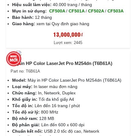
Hiệu suất làm việc:
40.000 trang / tháng
Mực in sử dụng:
CF500A
/
CF501A
/
CF502A
/
CF503A
Bảo hành:
12 tháng
Giao hàng:
xem tại Quy định giao hàng
13,000,000₫
Lượt xem: 2445
Máy in HP Color LaserJet Pro M254dn (T6B61A)
Part no: T6B61A
Model:
Máy in HP Color LaserJet Pro M254dn (T6B61A)
Loại máy:
In laser màu đơn năng
Chức năng:
In, Network, Duplex
Khổ giấy in:
Tối đa khổ giấy A4
Tốc độ in:
Lên đến 16 trang / phút
Tốc độ xử lý:
800 MHz
Bộ nhớ ram:
128 MB
Độ phân giải:
Lên đến 600 x 600 dpi
Chuẩn kết nối:
USB 2.0 tốc độ cao, Network