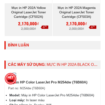
Mực in HP 202A Yellow
Mực in HP 202A Magenta
Original LaserJet Toner
Original LaserJet Toner
Cartridge (CF502A)
Cartridge (CF503A)
2,170,000₫
2,170,000₫
%
%
-6
-6
2,300,000₫
2,300,000₫
BÌNH LUẬN
CÁC MÁY SỬ DỤNG:
MỰC IN HP 202A BLACK ORIGINAL LASERJET TONER CARTRIDGE (CF500A)
Máy in HP Color LaserJet Pro M254dw (T6B60A)
Part no: M254dw (T6B60A)
Model:
Máy in HP Color LaserJet Pro M254dw (T6B60A)
Loại máy:
In laser màu
Chức năng:
In, Duplex, Wifi