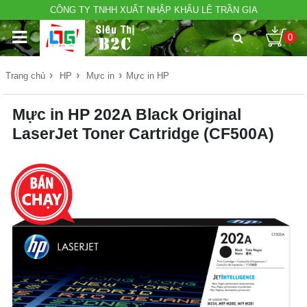
CÔNG TY TNHH XUẤT NHẬP KHẨU LÊ TRẦN GIA
0
›
›
›
Trang chủ
HP
Mực in
Mực in HP
Mực in HP 202A Black Original
LaserJet Toner Cartridge (CF500A)