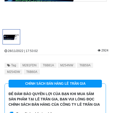
2924
28/11/2022 | 17:53:02
Tag
M281FDN
T6B81A
M254NW
T6B59A
M254DW
T6B60A
CHÍNH SÁCH BÁN HÀNG LÊ TRẦN GIA
ĐỂ ĐẢM BẢO QUYỀN LỢI CỦA BẠN KHI MUA SẮM
SẢN PHẨM TẠI LÊ TRẦN GIA, BẠN VUI LÒNG ĐỌC
CHÍNH SÁCH BÁN HÀNG CỦA CÔNG TY LÊ TRẦN GIA