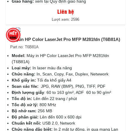
Giao hàng:
xem tại Quy định giao hàng
Liên hệ
Lượt xem: 2596
Máy in HP Color LaserJet Pro MFP M281fdn (T6B81A)
Part no: T6B81A
Model:
Máy in HP Color LaserJet Pro MFP M281fdn
(T6B81A)
Loại máy:
In laser màu đa năng
Chức năng:
In, Scan, Copy, Fax, Duplex, Netwwork
Khổ giấy in:
Tối đa khổ giấy A4
Scan các file:
JPG, RAW (BMP), PNG, TIFF, PDF
Định lượng giấy
: 60 to 163 g/m², ADF 60 to 90 g/m²
Tốc độ in:
Lên đến 22 trang / phút
Tốc độ xử lý:
800 MHz
Bộ nhớ ram:
256 MB
Độ phân giải:
Lên đến 600 x 600 dpi
Chuẩn kết nối:
USB 2.0, Network
Chức năng đặc biệt:
In 2 mặt tự động, in qua mạng Lan