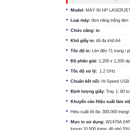
Model:
MÁY IN HP LASERJET
Loại máy:
đơn năng trắng đen
Chức năng: in
Khổ giấy in:
tối đa khổ A4
Tốc độ in:
Lên đến 71 trang / p
Độ phân giải:
1,200 x 1,200 dp
Tốc độ xử lý:
1.2 GHz
Chuẩn kết nối:
Hi-Speed USB 2
Định lượng giấy
: Tray 1: 60 t
Khuyến cáo Hiệu suất làm việ
Hiệu suất tối đa: 300.000 trang
Mực in sử dụng:
W1470A (HP 1
lượng 10,500 trang, độ phủ 5%)