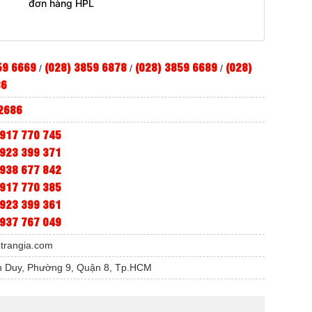
đơn hàng HPL
59 6669
(028) 3859 6878
(028) 3859 6689
(028)
/
/
/
86
2686
917 770 745
923 399 371
938 677 842
917 770 385
923 399 361
937 767 049
etrangia.com
 Duy, Phường 9, Quận 8, Tp.HCM