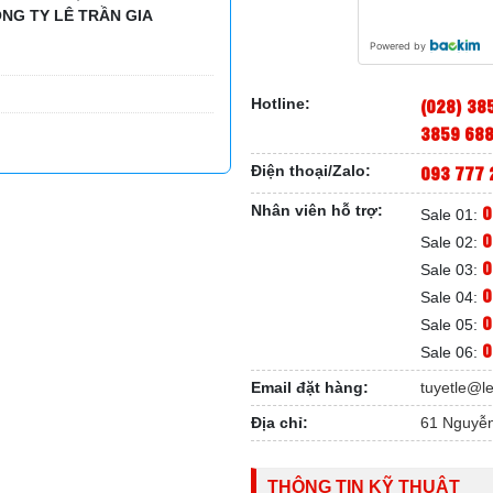
NG TY LÊ TRẦN GIA
Powered by
(028) 38
Hotline:
3859 68
093 777 
Điện thoại/Zalo:
0
Nhân viên hỗ trợ:
Sale 01:
0
Sale 02:
0
Sale 03:
0
Sale 04:
0
Sale 05:
0
Sale 06:
Email đặt hàng:
tuyetle@l
Địa chỉ:
61 Nguyễn
THÔNG TIN KỸ THUẬT