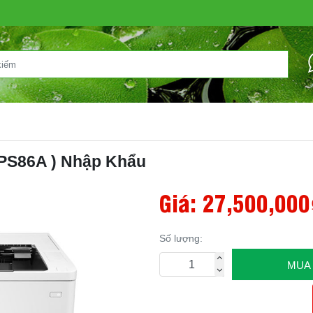
PS86A ) Nhập Khẩu
Giá:
27,500,000
Số lượng:
MUA