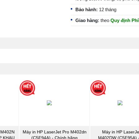
Bảo hành:
12 tháng
Giao hàng:
theo
Quy định Phí
o M402N
Máy in HP LaserJet Pro M402dn
Máy in HP LaserJe
P KHAU
(C5F94A) - Chính hãng
M402DW (C5F95A) -