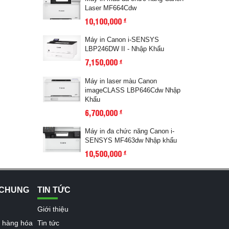
Laser MF664Cdw
10,100,000
đ
Máy in Canon i-SENSYS
LBP246DW II - Nhập Khẩu
7,150,000
đ
Máy in laser màu Canon
imageCLASS LBP646Cdw Nhập
Khẩu
6,700,000
đ
Máy in đa chức năng Canon i-
SENSYS MF463dw Nhập khẩu
10,500,000
đ
 CHUNG
TIN TỨC
Giới thiệu
n hàng hóa
Tin tức