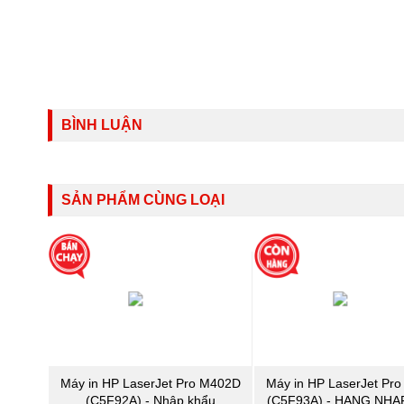
BÌNH LUẬN
SẢN PHẨM CÙNG LOẠI
Máy in HP LaserJet Pro M402D
Máy in HP LaserJet Pr
(C5F92A) - Nhập khẩu
(C5F93A) - HANG NHA