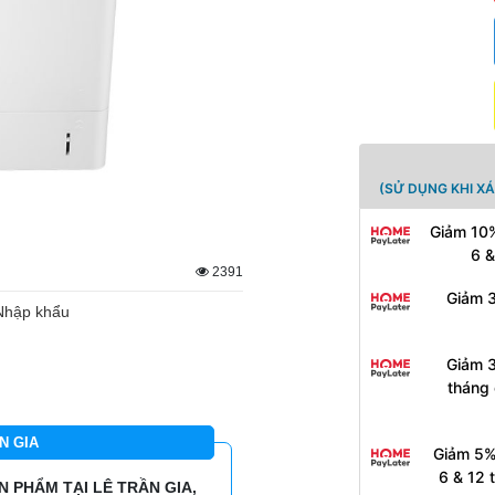
(SỬ DỤNG KHI X
Giảm 10%
6 &
2391
Giảm 3
Nhập khẩu
Giảm 3
tháng 
N GIA
Giảm 5%
6 & 12 
 PHẨM TẠI LÊ TRẦN GIA,