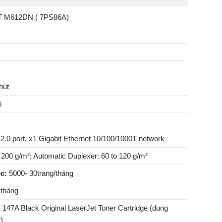
 M612DN ( 7PS86A)
hút
i
.0 port, x1 Gigabit Ethernet 10/100/1000T network
o 200 g/m²; Automatic Duplexer: 60 to 120 g/m²
c:
5000- 30trang/tháng
/ tháng
47A Black Original LaserJet Toner Cartridge (dung
)