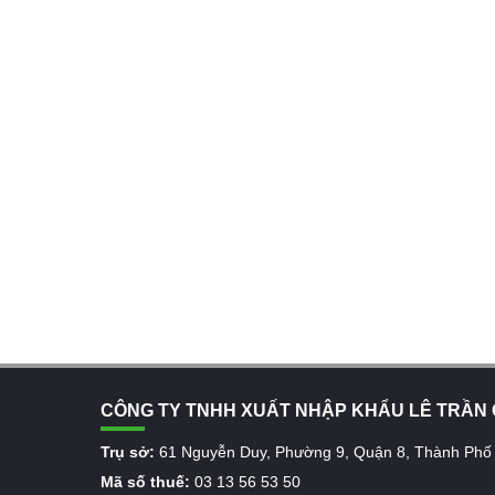
CÔNG TY TNHH XUẤT NHẬP KHẨU LÊ TRẦN 
Trụ sở:
61 Nguyễn Duy, Phường 9, Quận 8, Thành Phố
Mã số thuế:
03 13 56 53 50