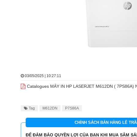
03/05/2025 | 10:27:11
Catalogues MÁY IN HP LASERJET M612DN ( 7PS86A) 
Tag
M612DN
P7S86A
CHÍNH SÁCH BÁN HÀNG LÊ TRẦ
ĐỂ ĐẢM BẢO QUYỀN LỢI CỦA BẠN KHI MUA SẮM SẢN