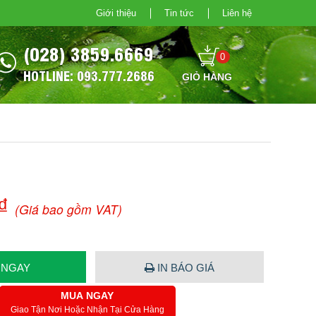
Giới thiệu
Tin tức
Liên hệ
(028) 3859.6669
0
HOTLINE: 093.777.2686
₫
(Giá bao gồm VAT)
 NGAY
IN BÁO GIÁ
MUA NGAY
Giao Tận Nơi Hoặc Nhận Tại Cửa Hàng