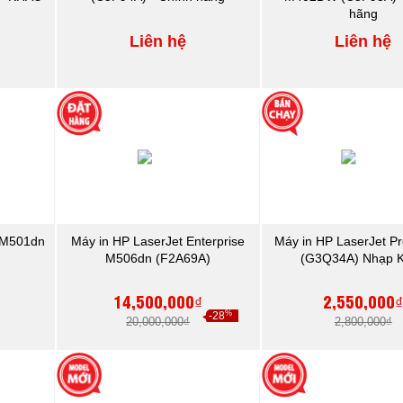
hãng
Liên hệ
Liên hệ
o M501dn
Máy in HP LaserJet Enterprise
Máy in HP LaserJet P
M506dn (F2A69A)
(G3Q34A) Nhạp 
14,500,000₫
2,550,000
%
-28
20,000,000₫
2,800,000₫