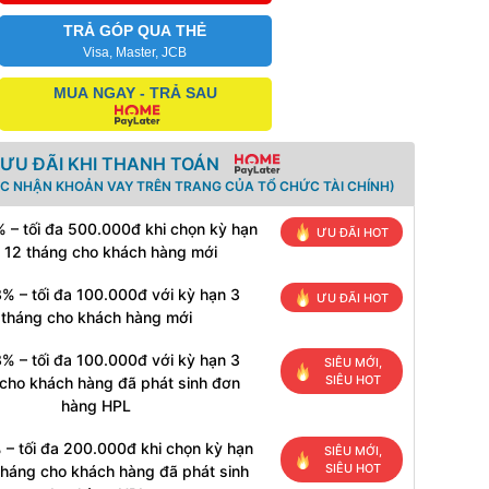
TRẢ GÓP QUA THẺ
Visa, Master, JCB
MUA NGAY - TRẢ SAU
ƯU ĐÃI KHI THANH TOÁN
ÁC NHẬN KHOẢN VAY TRÊN TRANG CỦA TỔ CHỨC TÀI CHÍNH)
 – tối đa 500.000đ khi chọn kỳ hạn
ƯU ĐÃI HOT
 12 tháng cho khách hàng mới
% – tối đa 100.000đ với kỳ hạn 3
ƯU ĐÃI HOT
tháng cho khách hàng mới
% – tối đa 100.000đ với kỳ hạn 3
SIÊU MỚI,
SIÊU HOT
cho khách hàng đã phát sinh đơn
hàng HPL
 – tối đa 200.000đ khi chọn kỳ hạn
SIÊU MỚI,
SIÊU HOT
tháng cho khách hàng đã phát sinh