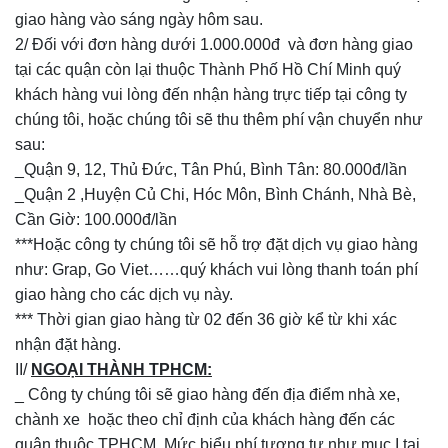
giao hàng vào sáng ngày hôm sau.
2/ Đối với đơn hàng dưới 1.000.000đ và đơn hàng giao
tại các quận còn lại thuộc Thành Phố Hồ Chí Minh quý
khách hàng vui lòng đến nhận hàng trực tiếp tại công ty
chúng tôi, hoặc chúng tôi sẽ thu thêm phí vận chuyển như
sau:
_Quận 9, 12, Thủ Đức, Tân Phú, Bình Tân: 80.000đ/lần
_Quận 2 ,Huyện Củ Chi, Hóc Môn, Bình Chánh, Nhà Bè,
Cần Giờ: 100.000đ/lần
***Hoặc công ty chúng tôi sẽ hỗ trợ đặt dịch vụ giao hàng
như: Grap, Go Viet……quý khách vui lòng thanh toán phí
giao hàng cho các dịch vụ này.
*** Thời gian giao hàng từ 02 đến 36 giờ kể từ khi xác
nhận đặt hàng.
II/
NGOẠI THÀNH TPHCM:
_ Công ty chúng tôi sẽ giao hàng đến địa điểm nhà xe,
chành xe hoặc theo chỉ định của khách hàng đến các
quận thuộc TPHCM. Mức biểu phí tương tự như mục I tại