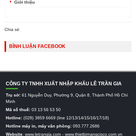
Giới thiệu
Chia sẻ:
BÌNH LUẬN FACEBOOK
CÔNG TY TNHH XUẤT NHẬP KHẨU LÊ TRẦN GIA
Trụ sở:
61 Nguyễn Duy, Phường 9, Quận 8, Thành Phố Hồ Chí
Minh
Mã số thuế:
03 13 56 53 50
Hotline:
(028) 3859 6669 (line 12/13/14/15/16/17/18)
Hotline máy in, máy văn phòng:
093.777.2686
Website
:
www.letrangia.com
-
www.thietbimangcisco.com.vn