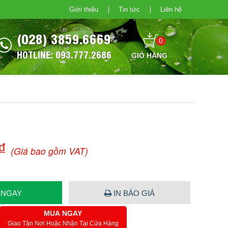
Giới thiệu
Tin tức
Liên hệ
(028) 3859.6669
0
HOTLINE: 093.777.2686
₫
(Giá bao gồm VAT)
 NGAY
IN BÁO GIÁ
MUA NGAY
Giao Tận Nơi Hoặc Nhận Tại Cửa Hàng