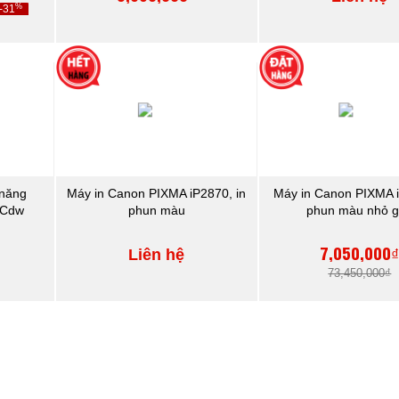
%
-31
 năng
Máy in Canon PIXMA iP2870, in
Máy in Canon PIXMA i
7Cdw
phun màu
phun màu nhỏ 
7,050,000
Liên hệ
73,450,000₫