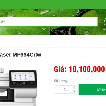
Laser MF664Cdw
Giá:
10,100,000
Số lượng:
MUA