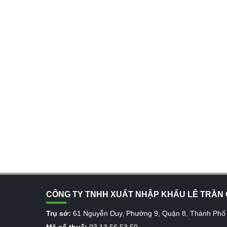
CÔNG TY TNHH XUẤT NHẬP KHẨU LÊ TRẦN 
Trụ sở:
61 Nguyễn Duy, Phường 9, Quận 8, Thành Phố
Mã số thuế:
03 13 56 53 50