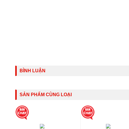
BÌNH LUẬN
SẢN PHẨM CÙNG LOẠI