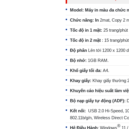
Model: Máy in màu đa chức
Chức năng: In
2mat, Copy 2 m
Tốc độ in 1 mặt:
25 trang/phút
Tốc độ in 2 mặt
: 15 trang/phút
Độ phân
Lên tới 1200 x 1200 d
Bộ nhớ:
1GB RAM.
Khổ giấy tối đa:
A4.
Khay giấy:
Khay giấy thường 2
Khuyến cáo hiệu suất làm việ
Bộ nạp giấy tự động (ADF):
D
Kết nối:
USB 2.0 Hi-Speed, 1
802.11b/g/n, Wireless Direct C
®
Hệ Điều Hành
: Windows
11 