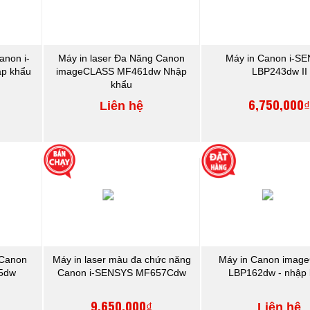
anon i-
Máy in laser Đa Năng Canon
Máy in Canon i-S
p khẩu
imageCLASS MF461dw Nhập
LBP243dw II
khẩu
6,750,000
Liên hệ
 Canon
Máy in laser màu đa chức năng
Máy in Canon imag
5dw
Canon i-SENSYS MF657Cdw
LBP162dw - nhập
9,650,000₫
Liên hệ