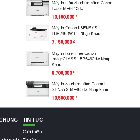
Máy in màu đa chức năng Canon
Laser MF664Cdw
10,100,000
đ
Máy in Canon i-SENSYS
LBP246DW II - Nhập Khẩu
7,150,000
đ
Máy in laser màu Canon
imageCLASS LBP646Cdw Nhập
Khẩu
6,700,000
đ
Máy in đa chức năng Canon i-
SENSYS MF463dw Nhập khẩu
10,500,000
đ
 CHUNG
TIN TỨC
Giới thiệu
n hàng hóa
Tin tức