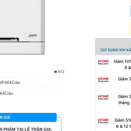
(SỬ DỤNG KHI X
Giảm 10%
6 &
872
Giảm 3
r MF664Cdw
664Cdw
Giảm 3
tháng 
N GIA
Giảm 5%
6 & 12 
 PHẨM TẠI LÊ TRẦN GIA,