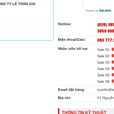
NG TY LÊ TRẦN GIA
Powered by
(028) 38
Hotline:
3859 68
093 777 
Điện thoại/Zalo:
0
Nhân viên hỗ trợ:
Sale 01:
0
Sale 02:
0
Sale 03:
0
Sale 04:
0
Sale 05:
0
Sale 06:
Email đặt hàng:
tuyetle@l
Địa chỉ:
61 Nguyễn
THÔNG TIN KỸ THUẬT