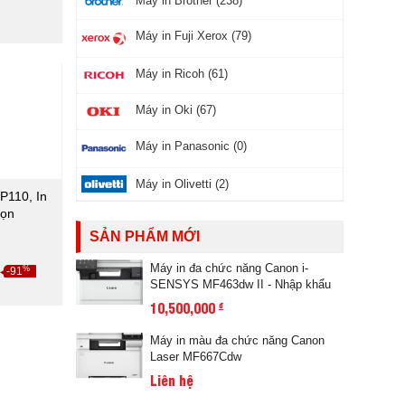
Máy in Brother (238)
Máy in Fuji Xerox (79)
Máy in Ricoh (61)
Máy in Oki (67)
Máy in Panasonic (0)
Máy in Olivetti (2)
P110, In
gọn
SẢN PHẨM MỚI
₫
Máy in đa chức năng Canon i-
%
-91
SENSYS MF463dw II - Nhập khẩu
10,500,000
đ
Máy in màu đa chức năng Canon
Laser MF667Cdw
Liên hệ