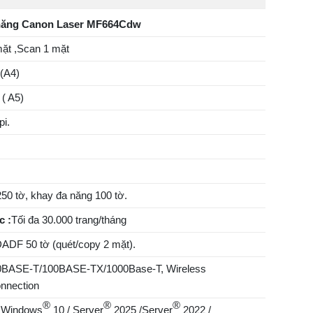
 năng Canon Laser MF664Cdw
ặt ,Scan 1 mặt
 (A4)
 ( A5)
pi.
50 tờ, khay đa năng 100 tờ.
c :
Tối đa 30.000 trang/tháng
ADF 50 tờ (quét/copy 2 mặt).
0BASE-T/100BASE-TX/1000Base-T, Wireless
onnection
®
®
®
/ Windows
10 / Server
2025 /Server
2022 /