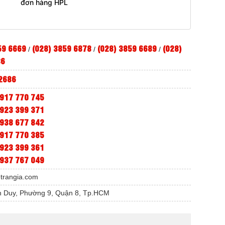
đơn hàng HPL
59 6669
(028) 3859 6878
(028) 3859 6689
(028)
/
/
/
86
2686
917 770 745
923 399 371
938 677 842
917 770 385
923 399 361
937 767 049
etrangia.com
 Duy, Phường 9, Quận 8, Tp.HCM