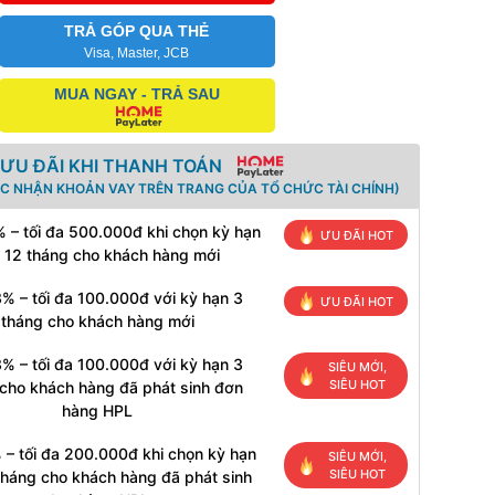
TRẢ GÓP QUA THẺ
Visa, Master, JCB
MUA NGAY - TRẢ SAU
ƯU ĐÃI KHI THANH TOÁN
ÁC NHẬN KHOẢN VAY TRÊN TRANG CỦA TỔ CHỨC TÀI CHÍNH)
 – tối đa 500.000đ khi chọn kỳ hạn
ƯU ĐÃI HOT
 12 tháng cho khách hàng mới
% – tối đa 100.000đ với kỳ hạn 3
ƯU ĐÃI HOT
tháng cho khách hàng mới
% – tối đa 100.000đ với kỳ hạn 3
SIÊU MỚI,
SIÊU HOT
cho khách hàng đã phát sinh đơn
hàng HPL
 – tối đa 200.000đ khi chọn kỳ hạn
SIÊU MỚI,
SIÊU HOT
tháng cho khách hàng đã phát sinh