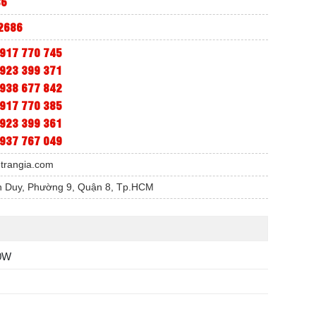
86
2686
917 770 745
923 399 371
938 677 842
917 770 385
923 399 361
937 767 049
etrangia.com
 Duy, Phường 9, Quận 8, Tp.HCM
0W