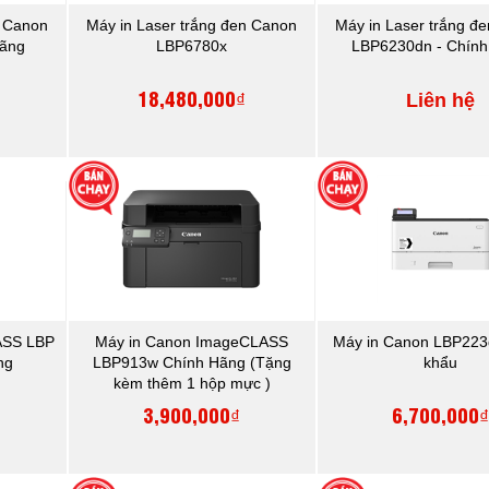
n Canon
Máy in Laser trắng đen Canon
Máy in Laser trắng đ
Hãng
LBP6780x
LBP6230dn - Chín
18,480,000₫
Liên hệ
ASS LBP
Máy in Canon ImageCLASS
Máy in Canon LBP22
ng
LBP913w Chính Hãng (Tặng
khẩu
kèm thêm 1 hộp mực )
3,900,000₫
6,700,000