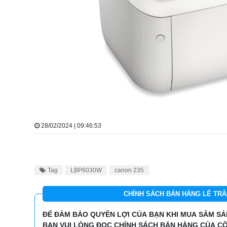
28/02/2024 | 09:46:53
Tag
LBP6030W
canon 235
CHÍNH SÁCH BÁN HÀNG LÊ TRẦ
ĐỂ ĐẢM BẢO QUYỀN LỢI CỦA BẠN KHI MUA SẮM SẢN
BẠN VUI LÒNG ĐỌC CHÍNH SÁCH BÁN HÀNG CỦA CÔ