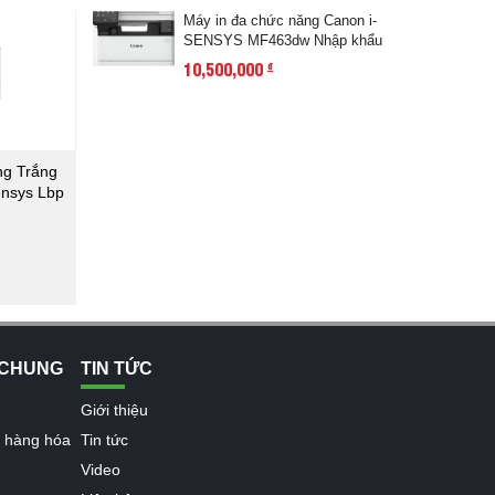
Máy in đa chức năng Canon i-
SENSYS MF463dw Nhập khẩu
10,500,000
đ
ng Trắng
ensys Lbp
₫
 CHUNG
TIN TỨC
Giới thiệu
n hàng hóa
Tin tức
Video