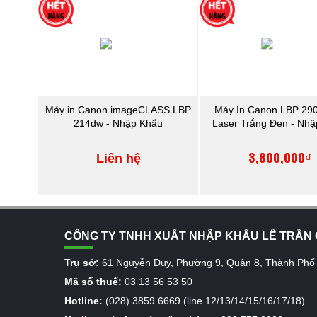
Máy in Canon imageCLASS LBP
Máy In Canon LBP 290
214dw - Nhập Khẩu
Laser Trắng Đen - Nh
3,800,000₫
Liên hệ
CÔNG TY TNHH XUẤT NHẬP KHẨU LÊ TRẦN 
Trụ sở:
61 Nguyễn Duy, Phường 9, Quận 8, Thành Phố
Mã số thuế:
03 13 56 53 50
Hotline:
(028) 3859 6669 (line 12/13/14/15/16/17/18)