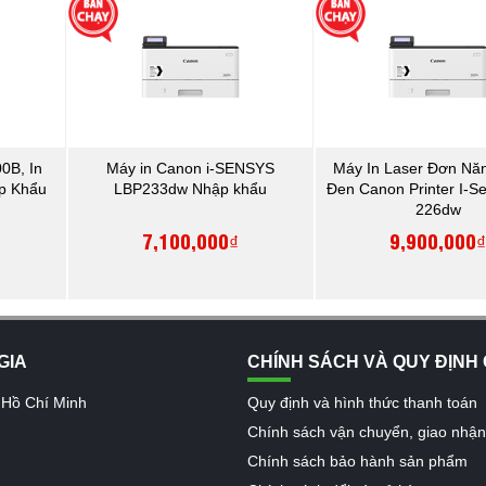
0B, In
Máy in Canon i-SENSYS
Máy In Laser Đơn Nă
ập Khẩu
LBP233dw Nhập khẩu
Đen Canon Printer I-S
226dw
7,100,000₫
9,900,000
GIA
CHÍNH SÁCH VÀ QUY ĐỊNH
 Hồ Chí Minh
Quy định và hình thức thanh toán
Chính sách vận chuyển, giao nhậ
Chính sách bảo hành sản phẩm