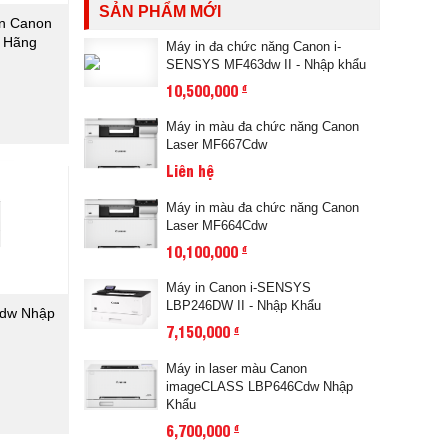
SẢN PHẨM MỚI
en Canon
h Hãng
Máy in đa chức năng Canon i-
SENSYS MF463dw II - Nhập khẩu
10,500,000
đ
Máy in màu đa chức năng Canon
Laser MF667Cdw
Liên hệ
Máy in màu đa chức năng Canon
Laser MF664Cdw
10,100,000
đ
Máy in Canon i-SENSYS
LBP246DW II - Nhập Khẩu
3dw Nhập
7,150,000
đ
Máy in laser màu Canon
₫
imageCLASS LBP646Cdw Nhập
Khẩu
6,700,000
đ