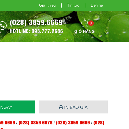
Giới thiệu
Tin tức
Liên hệ
(028) 3859.6669
0
HOTLINE: 093.777.2686
 NGAY
IN BÁO GIÁ
59 6669
(028) 3859 6878
(028) 3859 6689
(028)
/
/
/