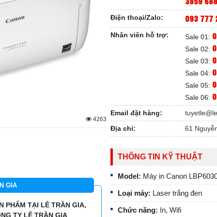
3859 68
093 777 
Điện thoại/Zalo:
0
Nhân viên hỗ trợ:
Sale 01:
0
Sale 02:
0
Sale 03:
0
Sale 04:
0
Sale 05:
0
Sale 06:
Email đặt hàng:
tuyetle@l
4263
Địa chỉ:
61 Nguyễn
THÔNG TIN KỸ THUẬT
Model:
Máy in Canon LBP603
N GIA
Loại máy:
Laser trắng đen
 PHẨM TẠI LÊ TRẦN GIA,
Chức năng:
In, Wifi
NG TY LÊ TRẦN GIA