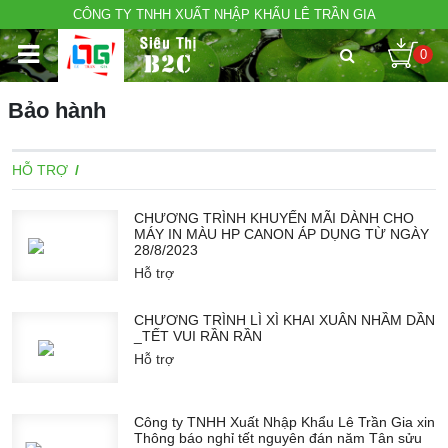
CÔNG TY TNHH XUẤT NHẬP KHẨU LÊ TRẦN GIA
0
Bảo hành
HỖ TRỢ
CHƯƠNG TRÌNH KHUYẾN MÃI DÀNH CHO
MÁY IN MÀU HP CANON ÁP DỤNG TỪ NGÀY
28/8/2023
Hỗ trợ
CHƯƠNG TRÌNH LÌ XÌ KHAI XUÂN NHẦM DẦN
_TẾT VUI RẦN RẦN
Hỗ trợ
Công ty TNHH Xuất Nhập Khẩu Lê Trần Gia xin
Thông báo nghỉ tết nguyên đán năm Tân sửu