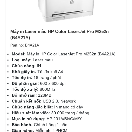
Máy in Laser màu HP Color LaserJet Pro M252n
(B4A21A)
Part no: B4A21A
Model:
Máy in HP Color LaserJet Pro M252n (B4A21A)
Loại máy:
Laser màu
Chức năng:
IN
Khổ giấy in:
Tối đa khổ A4
Tốc độ in:
18 trang / phút
Độ phân giải:
600 x 600 dpi
Tốc độ xử lý:
800MHz
Bộ nhớ ram:
128MB
Chuẩn kết nối:
USB 2.0, Network
Chức năng đặc biệt:
In mạng có dây
Hiệu suất làm việc:
30.000 trang / tháng
Mực in sử dụng:
HP 201A/Bk/C/M/Y
Bảo hành:
Chính hãng 1 năm
Giao hàng:
Miễn phí TPHCM