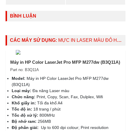
BÌNH LUẬN
CÁC MÁY SỬ DỤNG:
MỰC IN LASER MÀU ĐỎ HP 201A MAGENTA ORIGINAL LASERJET TONER CARTRIDGE (CF403A)
Máy in HP Color LaserJet Pro MFP M277dw (B3Q11A)
Part no: B3Q11A
Model:
Máy in HP Color LaserJet Pro MFP M277dw
(B3Q11A)
Loại máy:
Đa năng Laser màu
Chức năng:
Print, Copy, Scan, Fax, Dulplex, Wifi
Khổ giấy in:
Tối đa khổ A4
Tốc độ in:
18 trang / phút
Tốc độ xử lý:
800MHz
Bộ nhớ ram:
256MB
Độ phân giải:
Up to 600 dpi colour; Print resolution