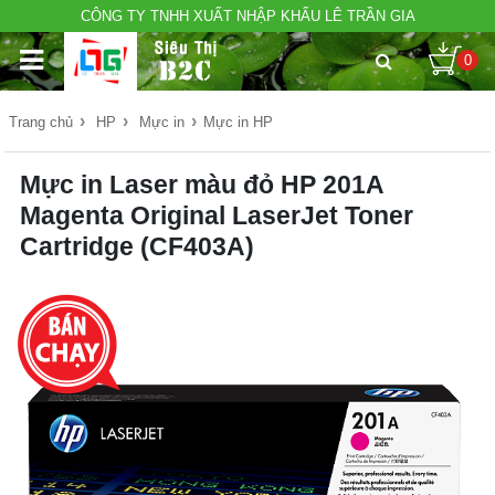
CÔNG TY TNHH XUẤT NHẬP KHẨU LÊ TRẦN GIA
0
›
›
›
Trang chủ
HP
Mực in
Mực in HP
Mực in Laser màu đỏ HP 201A
Magenta Original LaserJet Toner
Cartridge (CF403A)