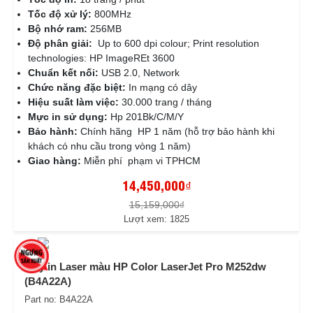
Tốc độ xử lý:
800MHz
Bộ nhớ ram:
256MB
Độ phân giải:
Up to 600 dpi colour; Print resolution
technologies: HP ImageREt 3600
Chuẩn kết nối:
USB 2.0, Network
Chức năng đặc biệt:
In mạng có dây
Hiệu suất làm việc:
30.000 trang / tháng
Mực in sử dụng:
Hp 201Bk/C/M/Y
Bảo hành:
Chính hãng HP 1 năm (hỗ trợ bảo hành khi
khách có nhu cầu trong vòng 1 năm)
Giao hàng:
Miễn phí phạm vi TPHCM
14,450,000₫
15,159,000₫
Lượt xem: 1825
Máy in Laser màu HP Color LaserJet Pro M252dw
(B4A22A)
Part no: B4A22A