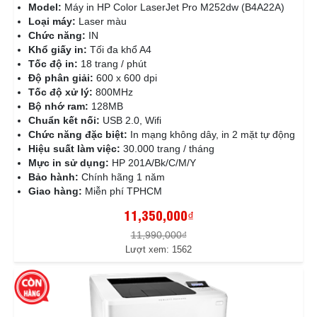
Model:
Máy in HP Color LaserJet Pro M252dw (B4A22A)
Loại máy:
Laser màu
Chức năng:
IN
Khổ giấy in:
Tối đa khổ A4
Tốc độ in:
18 trang / phút
Độ phân giải:
600 x 600 dpi
Tốc độ xử lý:
800MHz
Bộ nhớ ram:
128MB
Chuẩn kết nối:
USB 2.0, Wifi
Chức năng đặc biệt:
In mạng không dây, in 2 mặt tự động
Hiệu suất làm việc:
30.000 trang / tháng
Mực in sử dụng:
HP 201A/Bk/C/M/Y
Bảo hành:
Chính hãng 1 năm
Giao hàng:
Miễn phí TPHCM
11,350,000₫
11,990,000₫
Lượt xem: 1562