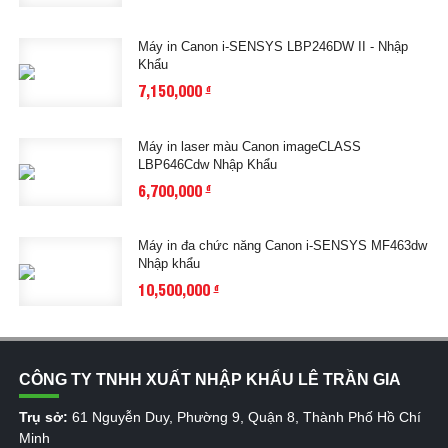
Máy in Canon i-SENSYS LBP246DW II - Nhập
Khẩu
7,150,000
đ
Máy in laser màu Canon imageCLASS
LBP646Cdw Nhập Khẩu
6,700,000
đ
Máy in đa chức năng Canon i-SENSYS MF463dw
Nhập khẩu
10,500,000
đ
CÔNG TY TNHH XUẤT NHẬP KHẨU LÊ TRẦN GIA
Trụ sở:
61 Nguyễn Duy, Phường 9, Quận 8, Thành Phố Hồ Chí
Minh