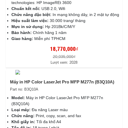
technologies: HP ImageREt 3600
Chuẩn kết nối:
USB 2.0, Wifi
Chức năng đặc biệt:
In mạng không dây, in 2 mặt tự động
Hiệu suất làm việc:
30.000 trang/ tháng
Mực in sử dụng:
Hp 201Bk/C/M/Y
Bảo hành:
Chính hãng 1 năm
Giao hàng:
Miễn phí TPHCM
18,770,000₫
20,035,000₫
Lượt xem: 2028
Máy in HP Color LaserJet Pro MFP M277n (B3Q10A)
Part no: B3Q10A
Model:
Máy in HP Color LaserJet Pro MFP M277n
(B3Q10A)
Loại máy:
Đa năng Laser màu
Chức năng:
Print, copy, scan, and fax
Khổ giấy in:
Tối đa khổ A4
Tốc độ in:
18 trang / phút