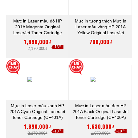
Mực in Laser màu đỏ HP
Mực in tương thích Mực in
201A Magenta Original
Laser màu vàng HP 201A
LaserJet Toner Cartridge
Yellow Original LaserJet
(CF403A)
Toner Cartridge (CF402A)
1,890,000₫
700,000₫
%
-13
2,170,000₫
Mực in Laser màu xanh HP
Mực in Laser màu đen HP
201A Cyan Original LaserJet
201A Black Original LaserJet
Toner Cartridge (CF401A)
Toner Cartridge (CF400A)
1,890,000₫
1,630,000₫
%
%
-13
-18
2,170,000₫
1,970,000₫