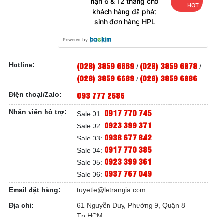
hạn 6 & 12 tháng cho
HOT
khách hàng đã phát
sinh đơn hàng HPL
Powered by
(028) 3859 6669
(028) 3859 6878
Hotline:
/
/
(028) 3859 6689
(028) 3859 6886
/
093 777 2686
Điện thoại/Zalo:
0917 770 745
Nhân viên hỗ trợ:
Sale 01:
0923 399 371
Sale 02:
0938 677 842
Sale 03:
0917 770 385
Sale 04:
0923 399 361
Sale 05:
0937 767 049
Sale 06:
Email đặt hàng:
tuyetle@letrangia.com
Địa chỉ:
61 Nguyễn Duy, Phường 9, Quận 8,
Tp.HCM