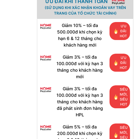
ƯU ĐÃI KHI THANH TOÁN
(SỬ DỤNG KHI XÁC NHẬN KHOẢN VAY TRÊN
TRANG CỦA TỔ CHỨC TÀI CHÍNH)
Giảm 10% – tối đa
ƯU
ĐÃI
500.000đ khi chọn kỳ
HOT
hạn 6 & 12 tháng cho
khách hàng mới
Giảm 3% – tối đa
ƯU
ĐÃI
100.000đ với kỳ hạn 3
HOT
tháng cho khách hàng
mới
Giảm 3% – tối đa
SIÊU
MỚI,
100.000đ với kỳ hạn 3
SIÊU
tháng cho khách hàng
HOT
đã phát sinh đơn hàng
HPL
Giảm 5% – tối đa
SIÊU
MỚI,
200.000đ khi chọn kỳ
SIÊU