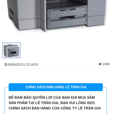
1039
26/04/2015 | 23:18:53
CHÍNH SÁCH BÁN HÀNG LÊ TRẦN GIA
ĐỂ ĐẢM BẢO QUYỀN LỢI CỦA BẠN KHI MUA SẮM
SẢN PHẨM TẠI LÊ TRẦN GIA, BẠN VUI LÒNG ĐỌC
CHÍNH SÁCH BÁN HÀNG CỦA CÔNG TY LÊ TRẦN GIA