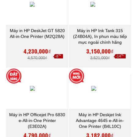
Máy in HP DeskJet GT 5820
Máy in HP Ink Tank 315
All-in-One Printer (M2Q28A)
(Z4B04A), In phun màu tiếp
mực ngoài chính hãng
4,230,000₫
3,150,000₫
%
%
-8
-14
4,570,000₫
3,621,000₫
Máy in HP Officejet Pro 6830
Máy in HP Deskjet Ink
e-All-in-One Printer
Advantage 4645 e-All-in-
(E3E02A)
One Printer (B4L10C)
4,790,000₫
3,182,000₫