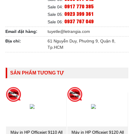
0917 770 385
Sale 04:
0923 399 361
Sale 05:
0937 767 049
Sale 06:
Email đặt hàng:
tuyetle@letrangia.com
Địa chỉ:
61 Nguyễn Duy, Phường 9, Quận 8,
Tp.HCM
SẢN PHẨM TƯƠNG TỰ
Máy in HP Officejet 9110 All
Máy in HP Officejet 9120 All