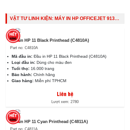
VẬT TƯ LINH KIỆN:
MÁY IN HP OFFICEJET 9130 ALL IN ONE PRINTER (C8144A)
Đầu in HP 11 Black Printhead (C4810A)
Part no: C4810A
Mã đầu in:
Đầu in HP 11 Black Printhead (C4810A)
Loại đầu in:
Dùng cho màu đen
Tuổi thọ:
16.000 trang
Bảo hành:
Chính hãng
Giao hàng:
Miễn phí TPHCM
Liên hệ
Lượt xem: 2780
Đầu in HP 11 Cyan Printhead (C4811A)
Part no: C4811A