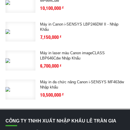
MF664Cdw
10,100,000
đ
Máy in Canon i-SENSYS LBP246DW II - Nhập
Khẩu
7,150,000
đ
Máy in laser màu Canon imageCLASS
LBP646Cdw Nhập Khẩu
6,700,000
đ
Máy in đa chức năng Canon i-SENSYS MF463dw
Nhập khẩu
10,500,000
đ
CÔNG TY TNHH XUẤT NHẬP KHẨU LÊ TRẦN GIA