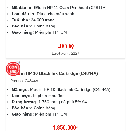
Mã đầu in:
Đầu in HP 11 Cyan Printhead (C4811A)
Loại đầu in:
Dùng cho màu xanh
Tuổi thọ:
24.000 trang
Bảo hành:
Chính hãng
Giao hàng:
Miễn phí TPHCM
Liên hệ
Lượt xem: 2127
Mực in HP 10 Black Ink Cartridge (C4844A)
Part no: C4844A
Mã mực:
Mực in HP 10 Black Ink Cartridge (C4844A)
Loại mực:
In phun màu đen
Dung lượng:
1.750 trang độ phủ 5% A4
Bảo hành:
Chính hãng
Giao hàng:
Miễn phí TPHCM
1,850,000₫