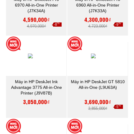
6970 All-in-One Printer
6960 All-in-One Printer
(J7K34A)
(J7K33A)
4,590,000₫
4,300,000₫
%
%
-8
-9
4,970,000₫
4,723,000₫
Máy in HP DeskJet Ink
Máy in HP DeskJet GT 5810
Advantage 3775 All-in-One
All-in-One (L9U63A)
Printer (J9V87B)
3,050,000₫
3,690,000₫
%
-5
3,855,000₫