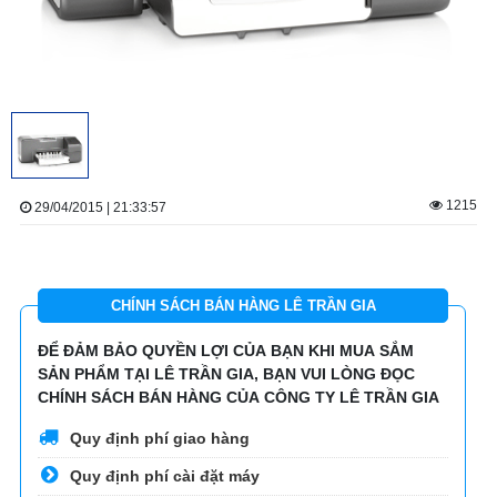
1215
29/04/2015 | 21:33:57
CHÍNH SÁCH BÁN HÀNG LÊ TRẦN GIA
ĐỂ ĐẢM BẢO QUYỀN LỢI CỦA BẠN KHI MUA SẮM
SẢN PHẨM TẠI LÊ TRẦN GIA, BẠN VUI LÒNG ĐỌC
CHÍNH SÁCH BÁN HÀNG CỦA CÔNG TY LÊ TRẦN GIA
Quy định phí giao hàng
Quy định phí cài đặt máy