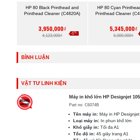
HP 80 Black Printhead and
HP 80 Cyan Printhea
Printhead Cleaner (C4820A)
Printhead Cleaner (C
3,950,000₫
5,345,000₫
%
-5
4,123,000₫
6,000,000₫
BÌNH LUẬN
VẬT TƯ LINH KIỆN
Máy in khổ lớn HP Designjet 10
Part no: C6074B
Tên máy in:
Máy in HP Designjet
Loại máy in:
In phun khổ lớn
Khổ giấy in:
Tối đa A1
Tốc độ in:
45 giây trang A1