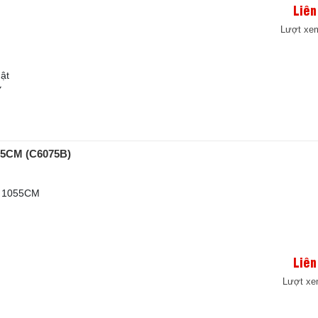
Liên
Lượt xem
ật
Y
055CM (C6075B)
t 1055CM
Liên
Lượt xe