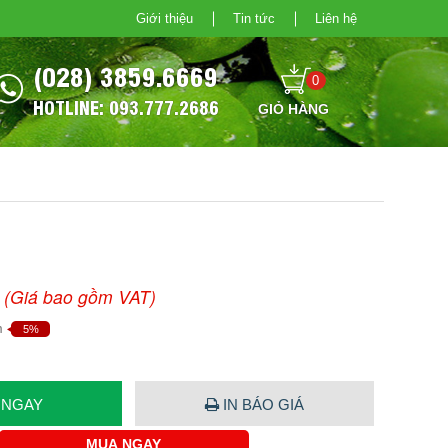
Giới thiệu
Tin tức
Liên hệ
(028) 3859.6669
0
HOTLINE: 093.777.2686
(Giá bao gồm VAT)
m
5%
 NGAY
IN BÁO GIÁ
MUA NGAY