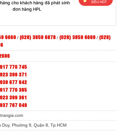
SIÊU HOT
tháng cho khách hàng đã phát sinh
đơn hàng HPL
59 6669
(028) 3859 6878
(028) 3859 6689
(028)
/
/
/
86
2686
917 770 745
923 399 371
938 677 842
917 770 385
923 399 361
937 767 049
etrangia.com
 Duy, Phường 9, Quận 8, Tp.HCM