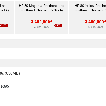
d and
HP 80 Magenta Printhead and
HP 80 Yellow Printh
4821A)
Printhead Cleaner (C4822A)
Printhead Cleaner (
3,450,000₫
3,450,000
%
%
-11
-9
3,754,000₫
3,745,000₫
50c (C6074B)
 1050c