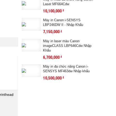
Laser MF664Cdw
10,100,000
đ
Máy in Canon i-SENSYS
LBP246DW II - Nhập Khẩu
7,150,000
đ
Máy in laser màu Canon
imageCLASS LBP646Cdw Nhập
Khẩu
6,700,000
đ
Máy in đa chức năng Canon i-
SENSYS MF463dw Nhập khẩu
10,500,000
đ
rinthead