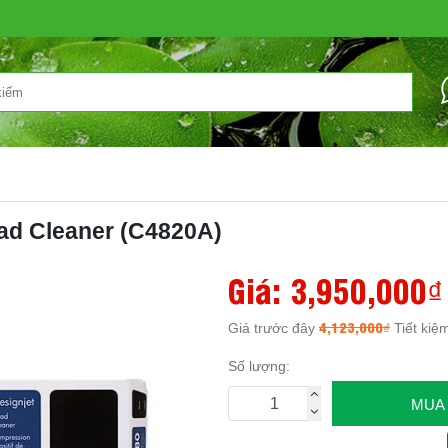
ead Cleaner (C4820A)
Giá:
3,950,000₫
4,123,000₫
Giá trước đây
Tiết kiệ
Số lượng:
MUA