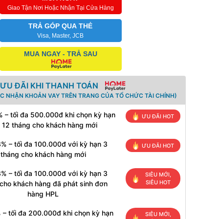
Giao Tận Nơi Hoặc Nhận Tại Cửa Hàng
TRẢ GÓP QUA THẺ
Visa, Master, JCB
MUA NGAY - TRẢ SAU
ƯU ĐÃI KHI THANH TOÁN
ÁC NHẬN KHOẢN VAY TRÊN TRANG CỦA TỔ CHỨC TÀI CHÍNH)
 – tối đa 500.000đ khi chọn kỳ hạn
ƯU ĐÃI HOT
 12 tháng cho khách hàng mới
% – tối đa 100.000đ với kỳ hạn 3
ƯU ĐÃI HOT
tháng cho khách hàng mới
% – tối đa 100.000đ với kỳ hạn 3
SIÊU MỚI,
SIÊU HOT
cho khách hàng đã phát sinh đơn
hàng HPL
 – tối đa 200.000đ khi chọn kỳ hạn
SIÊU MỚI,