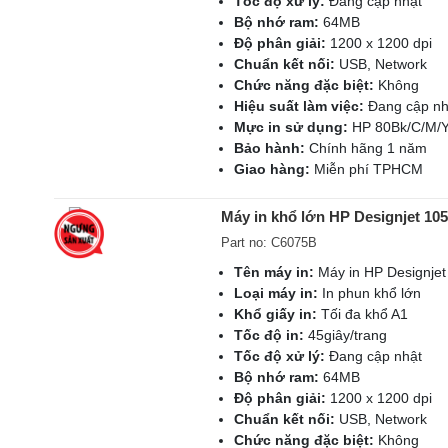
Tốc độ xử lý:
Đang cập nhật
Bộ nhớ ram:
64MB
Độ phân giải:
1200 x 1200 dpi
Chuẩn kết nối:
USB, Network
Chức năng đặc biệt:
Không
Hiệu suất làm việc:
Đang cập nh
Mực in sử dụng:
HP 80Bk/C/M/
Bảo hành:
Chính hãng 1 năm
Giao hàng:
Miễn phí TPHCM
Máy in khổ lớn HP Designjet 1
Part no: C6075B
Tên máy in:
Máy in HP Designje
Loại máy in:
In phun khổ lớn
Khổ giấy in:
Tối đa khổ A1
Tốc độ in:
45giây/trang
Tốc độ xử lý:
Đang cập nhật
Bộ nhớ ram:
64MB
Độ phân giải:
1200 x 1200 dpi
Chuẩn kết nối:
USB, Network
Chức năng đặc biệt:
Không