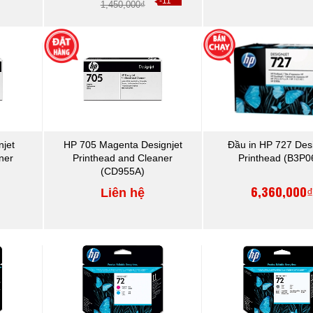
-11
1,450,000₫
jet
HP 705 Magenta Designjet
Đầu in HP 727 Desi
ner
Printhead and Cleaner
Printhead (B3P0
(CD955A)
6,360,000
Liên hệ