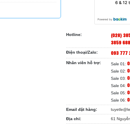
6 & 12 
Powered by
(028) 38
Hotline:
3859 68
093 777 
Điện thoại/Zalo:
0
Nhân viên hỗ trợ:
Sale 01:
0
Sale 02:
0
Sale 03:
0
Sale 04:
0
Sale 05:
0
Sale 06:
Email đặt hàng:
tuyetle@l
Địa chỉ:
61 Nguyễn