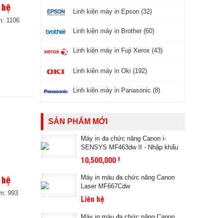
 hệ
Linh kiện máy in Epson (32)
: 1106
Linh kiện máy in Brother (60)
Linh kiện máy in Fuji Xerox (43)
Linh kiện máy in Oki (192)
Linh kiện máy in Panasonic (8)
SẢN PHẨM MỚI
Máy in đa chức năng Canon i-
SENSYS MF463dw II - Nhập khẩu
10,500,000
đ
 hệ
Máy in màu đa chức năng Canon
Laser MF667Cdw
m: 993
Liên hệ
Máy in màu đa chức năng Canon