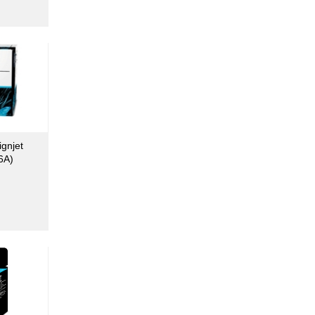
gnjet
6A)
₫