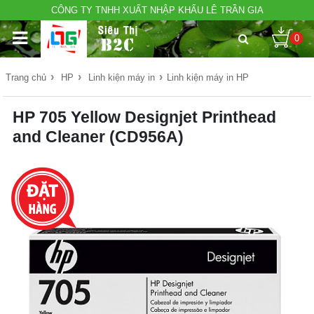
CÔNG TY TNHH XUẤT NHẬP KHẨU LÊ TRẦN GIA
0
›
›
›
Trang chủ
HP
Linh kiện máy in
Linh kiện máy in HP
HP 705 Yellow Designjet Printhead
and Cleaner (CD956A)