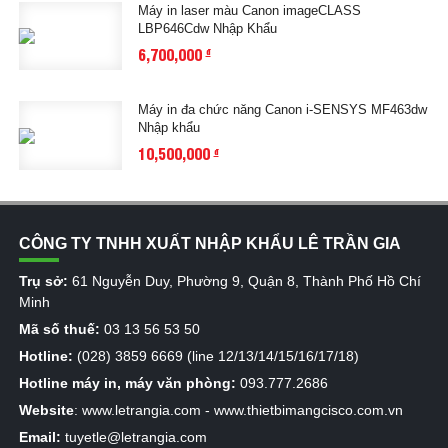
Máy in laser màu Canon imageCLASS
LBP646Cdw Nhập Khẩu
6,700,000
đ
Máy in đa chức năng Canon i-SENSYS MF463dw
Nhập khẩu
10,500,000
đ
CÔNG TY TNHH XUẤT NHẬP KHẨU LÊ TRẦN GIA
Trụ sở:
61 Nguyễn Duy, Phường 9, Quận 8, Thành Phố Hồ Chí
Minh
Mã số thuế:
03 13 56 53 50
Hotline:
(028) 3859 6669 (line 12/13/14/15/16/17/18)
Hotline máy in, máy văn phòng:
093.777.2686
Website
:
www.letrangia.com
-
www.thietbimangcisco.com.vn
Email:
tuyetle@letrangia.com