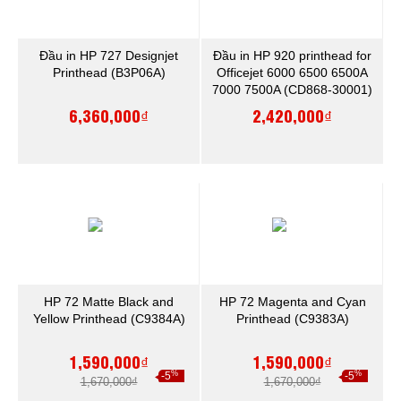
Đầu in HP 727 Designjet
Đầu in HP 920 printhead for
Printhead (B3P06A)
Officejet 6000 6500 6500A
7000 7500A (CD868-30001)
6,360,000₫
2,420,000₫
HP 72 Matte Black and
HP 72 Magenta and Cyan
Yellow Printhead (C9384A)
Printhead (C9383A)
1,590,000₫
1,590,000₫
%
%
-5
-5
1,670,000₫
1,670,000₫