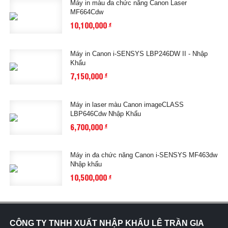
Máy in màu đa chức năng Canon Laser
MF664Cdw
10,100,000
đ
Máy in Canon i-SENSYS LBP246DW II - Nhập
Khẩu
7,150,000
đ
Máy in laser màu Canon imageCLASS
LBP646Cdw Nhập Khẩu
6,700,000
đ
Máy in đa chức năng Canon i-SENSYS MF463dw
Nhập khẩu
10,500,000
đ
CÔNG TY TNHH XUẤT NHẬP KHẨU LÊ TRẦN GIA