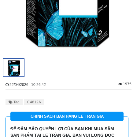
1975
22/04/2026 | 10:26:42
Tag
C4812A
CHÍNH SÁCH BÁN HÀNG LÊ TRẦN GIA
ĐỂ ĐẢM BẢO QUYỀN LỢI CỦA BẠN KHI MUA SẮM
SẢN PHẨM TẠI LÊ TRẦN GIA, BẠN VUI LÒNG ĐỌC