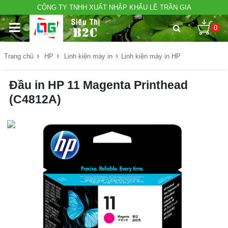
CÔNG TY TNHH XUẤT NHẬP KHẨU LÊ TRẦN GIA
0
›
›
›
Trang chủ
HP
Linh kiện máy in
Linh kiện máy in HP
Đầu in HP 11 Magenta Printhead
(C4812A)