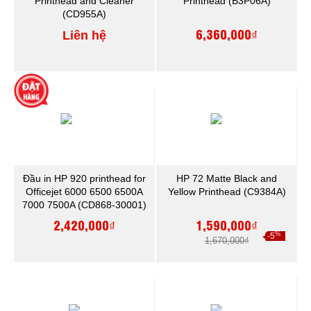
Printhead and Cleaner
Printhead (B3P06A)
(CD955A)
6,360,000₫
Liên hệ
Đầu in HP 920 printhead for
HP 72 Matte Black and
Officejet 6000 6500 6500A
Yellow Printhead (C9384A)
7000 7500A (CD868-30001)
2,420,000₫
1,590,000₫
%
-5
1,670,000₫