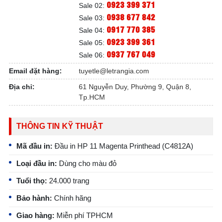
0923 399 371
Sale 02:
0938 677 842
Sale 03:
0917 770 385
Sale 04:
0923 399 361
Sale 05:
0937 767 049
Sale 06:
Email đặt hàng:
tuyetle@letrangia.com
Địa chỉ:
61 Nguyễn Duy, Phường 9, Quận 8,
Tp.HCM
THÔNG TIN KỸ THUẬT
Mã đầu in:
Đầu in HP 11 Magenta Printhead (C4812A)
Loại đầu in:
Dùng cho màu đỏ
Tuổi thọ:
24.000 trang
Bảo hành:
Chính hãng
Giao hàng:
Miễn phí TPHCM