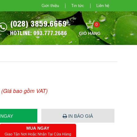
Giới thiệu
Tin tức
Liên hệ
(028) 3859.6669
0
HOTLINE: 093.777.2686
(Giá bao gồm VAT)
 NGAY
IN BÁO GIÁ
MUA NGAY
Giao Tận Nơi Hoặc Nhận Tại Cửa Hàng