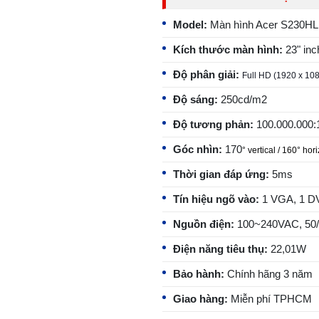
Model:
Màn hình Acer S230HL
Kích thước màn hình:
23" in
Độ phân giải:
Full HD (1920 x 10
Độ sáng:
250cd/m2
Độ tương phản:
100.000.000:
Góc nhìn:
170
° vertical / 160° hor
Thời gian đáp ứng:
5ms
Tín hiệu ngõ vào:
1 VGA, 1 D
Nguồn điện:
100~240VAC, 50
Điện năng tiêu thụ:
22,01W
Bảo hành:
Chính hãng 3 năm
Giao hàng:
Miễn phí TPHCM