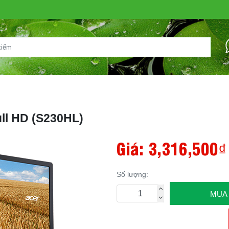
ull HD (S230HL)
Giá:
3,316,500₫
Số lượng:
MUA