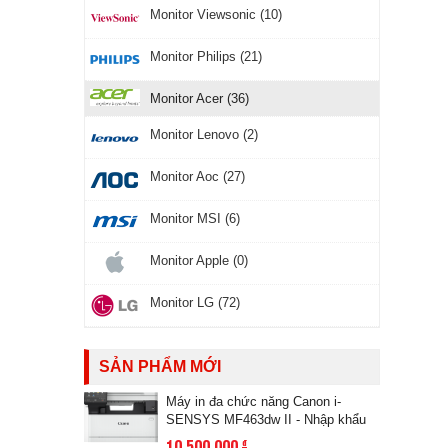
Monitor Viewsonic (10)
Monitor Philips (21)
Monitor Acer (36)
Monitor Lenovo (2)
Monitor Aoc (27)
Monitor MSI (6)
Monitor Apple (0)
Monitor LG (72)
SẢN PHẨM MỚI
Máy in đa chức năng Canon i-
SENSYS MF463dw II - Nhập khẩu
10,500,000
đ