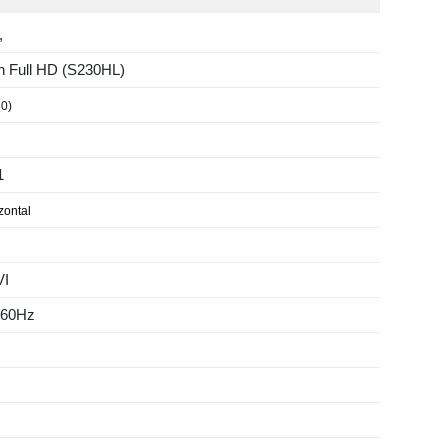
,
ch Full HD (S230HL)
80)
1
izontal
VI
/60Hz