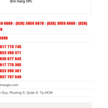
đơn hàng HPL
59 6669
(028) 3859 6878
(028) 3859 6689
(028)
/
/
/
86
2686
917 770 745
923 399 371
938 677 842
917 770 385
923 399 361
937 767 049
etrangia.com
 Duy, Phường 9, Quận 8, Tp.HCM