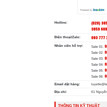
Powered by
(028) 38
Hotline:
3859 68
093 777 
Điện thoại/Zalo:
0
Nhân viên hỗ trợ:
Sale 01:
0
Sale 02:
0
Sale 03:
0
Sale 04:
0
Sale 05:
0
Sale 06:
Email đặt hàng:
tuyetle@l
Địa chỉ:
61 Nguyễn
THÔNG TIN KỸ THUẬT