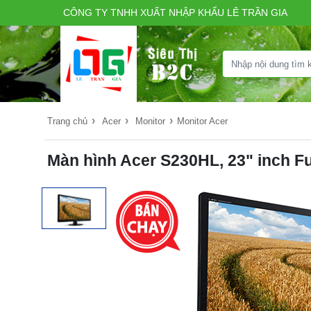
CÔNG TY TNHH XUẤT NHẬP KHẨU LÊ TRẦN GIA
›
›
›
Trang chủ
Acer
Monitor
Monitor Acer
Màn hình Acer S230HL, 23" inch F