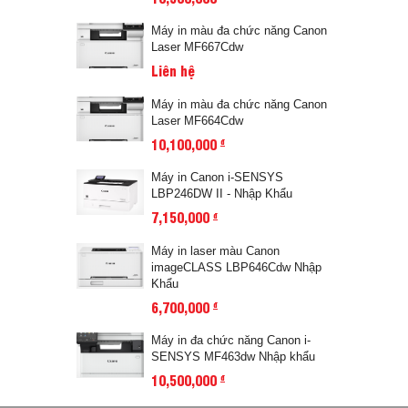
Máy in màu đa chức năng Canon
Laser MF667Cdw
Liên hệ
Máy in màu đa chức năng Canon
Laser MF664Cdw
10,100,000
đ
Máy in Canon i-SENSYS
LBP246DW II - Nhập Khẩu
7,150,000
đ
Máy in laser màu Canon
imageCLASS LBP646Cdw Nhập
Khẩu
6,700,000
đ
Máy in đa chức năng Canon i-
SENSYS MF463dw Nhập khẩu
10,500,000
đ