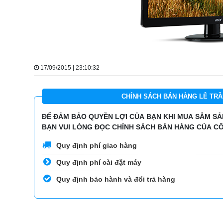
17/09/2015 | 23:10:32
CHÍNH SÁCH BÁN HÀNG LÊ TRẦ
ĐỂ ĐẢM BẢO QUYỀN LỢI CỦA BẠN KHI MUA SẮM SẢN
BẠN VUI LÒNG ĐỌC CHÍNH SÁCH BÁN HÀNG CỦA CÔ
Quy định phí giao hàng
Quy định phí cài đặt máy
Quy định bảo hành và đổi trả hàng