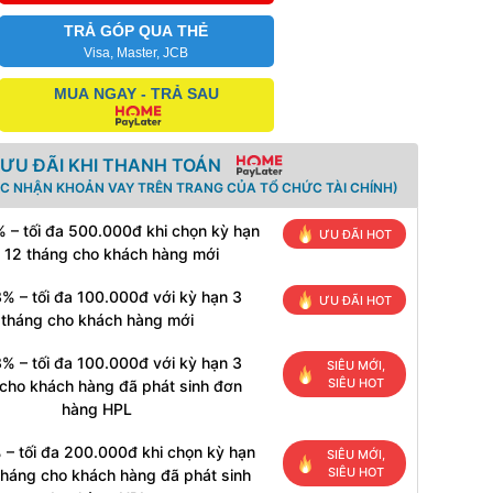
TRẢ GÓP QUA THẺ
Visa, Master, JCB
MUA NGAY - TRẢ SAU
ƯU ĐÃI KHI THANH TOÁN
ÁC NHẬN KHOẢN VAY TRÊN TRANG CỦA TỔ CHỨC TÀI CHÍNH)
 – tối đa 500.000đ khi chọn kỳ hạn
ƯU ĐÃI HOT
 12 tháng cho khách hàng mới
% – tối đa 100.000đ với kỳ hạn 3
ƯU ĐÃI HOT
tháng cho khách hàng mới
% – tối đa 100.000đ với kỳ hạn 3
SIÊU MỚI,
SIÊU HOT
cho khách hàng đã phát sinh đơn
hàng HPL
 – tối đa 200.000đ khi chọn kỳ hạn
SIÊU MỚI,
SIÊU HOT
tháng cho khách hàng đã phát sinh